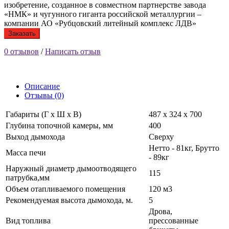
изобретение, созданное в совместном партнерстве завода
«НМК» и чугунного гиганта российской металлургии –
компании АО «Рубцовский литейный комплекс ЛДВ»
Заказать
0 отзывов
/
Написать отзыв
Описание
Отзывы (0)
Габариты (Г х Ш х В)
487 х 324 х 700
Глубина топочной камеры, мм
400
Выход дымохода
Сверху
Нетто - 81кг, Брутто
Масса печи
- 89кг
Наружный диаметр дымоотводящего
115
патрубка,мм
Объем отапливаемого помещения
120 м3
Рекомендуемая высота дымохода, м.
5
Дрова,
Вид топлива
прессованные